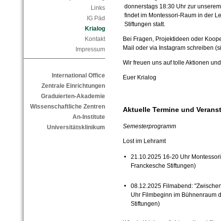
donnerstags 18:30 Uhr zur unserem
Links
findet im Montessori-Raum in der L
IG Päd
Stiftungen statt.
Krialog
Bei Fragen, Projektideen oder Koope
Kontakt
Mail oder via Instagram schreiben (s
Impressum
Wir freuen uns auf tolle Aktionen un
International Office
Euer Krialog
Zentrale Einrichtungen
Graduierten-Akademie
Wissenschaftliche Zentren
Aktuelle Termine und Verans
An-Institute
Semesterprogramm
Universitätsklinikum
Lost im Lehramt
21.10.2025 16-20 Uhr Montessori
Franckesche Stiftungen)
08.12.2025 Filmabend: "Zwischen
Uhr Filmbeginn im Bühnenraum d
Stiftungen)