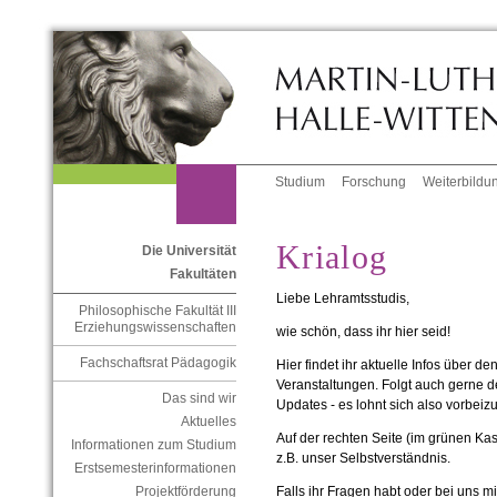
Studium
Forschung
Weiterbildu
Krialog
Die Universität
Fakultäten
Liebe Lehramtsstudis,
Philosophische Fakultät III
Erziehungswissenschaften
wie schön, dass ihr hier seid!
Fachschaftsrat Pädagogik
Hier findet ihr aktuelle Infos über 
Veranstaltungen. Folgt auch gerne 
Das sind wir
Updates - es lohnt sich also vorbei
Aktuelles
Auf der rechten Seite (im grünen Kas
Informationen zum Studium
z.B. unser Selbstverständnis.
Erstsemesterinformationen
Falls ihr Fragen habt oder bei uns 
Projektförderung